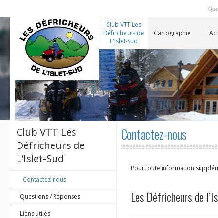
Ques
Club VTT Les
Défricheurs de
Cartographie
Act
L'Islet-Sud
Contactez-nous
Club VTT Les
Défricheurs de
L’Islet-Sud
Pour toute information suppléme
Contactez-nous
Les Défricheurs de l’I
Questions / Réponses
Liens utiles